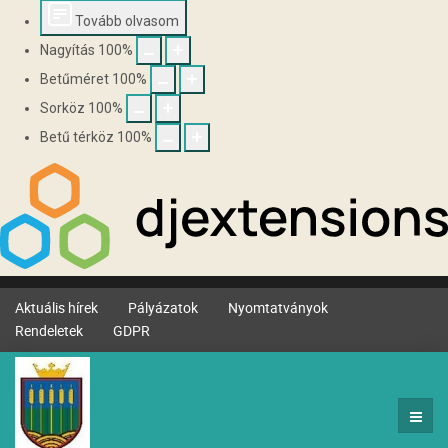
Tovább olvasom
Nagyítás
100
%
Betűméret
100
%
Sorköz
100
%
Betű térköz
100
%
Aktuális hírek
Pályázatok
Nyomtatványok
Rendeletek
GDPR