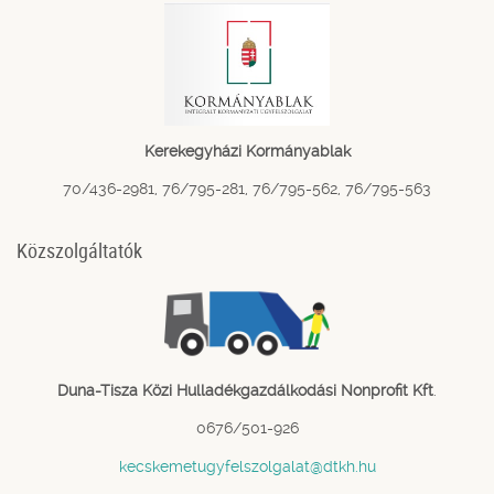
Kerekegyházi Kormányablak
70/436-2981, 76/795-281, 76/795-562, 76/795-563
Közszolgáltatók
Duna-Tisza Közi Hulladékgazdálkodási Nonprofit Kft
.
0676/501-926
kecskemetugyfelszolgalat@dtkh.hu