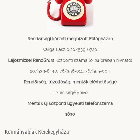
Rendőrségi körzeti megbízott Fülöpházán
Varga László 20/539-6720
Lajosmizsei Rendőrőrs
központi száma (0-24 órában hívható)
20/539-8440, 76/356-011, 76/555-004
Rendőrség, tűzoltóság, mentők elérhetősége
112-es segélyhívó,
Mentők új központi ügyeleti telefonszáma
1830
Kormányablak Kerekegyháza