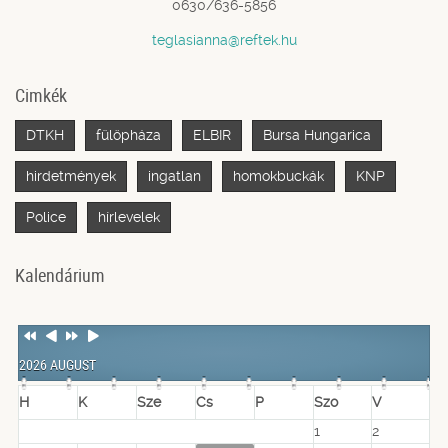
0630/636-5856
teglasianna@reftek.hu
Cimkék
DTKH
fülöpháza
ELBIR
Bursa Hungarica
hirdetmények
ingatlan
homokbuckák
KNP
Police
hírlevelek
Kalendárium
Previous
Previous
Next
Next
Year
Month
Year
Month
2026 AUGUST
H
K
Sze
Cs
P
Szo
V
1
2