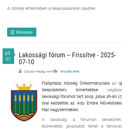
A döntés értelmében a településünkön lakóhel
...
Elolvasom
júl.
Lakossági fórum -- Frissítve - 2025-
01
07-10
Szilvási-Hazag Imre
Aktuális hírek
Fülöpháza Község Önkormányzata
az
új
településterv ismertetése
céljából
lakossági fórumot tart 2025. július 16-án 17
órai kezdettel az Ady Endre Művelődési
Ház nagytermében.
A lakosság a fórumon kérdezhet,
észrevételt, javaslatot tehet a témával