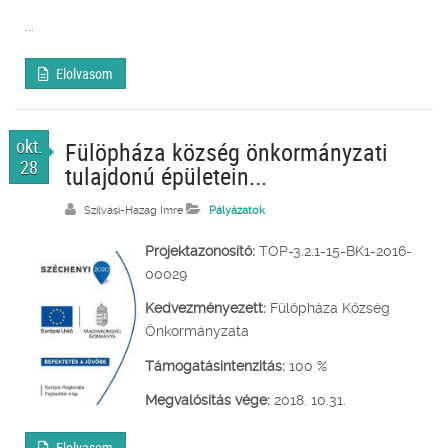
...
Elolvasom
okt.
Fülöpháza község önkormányzati
28
tulajdonú épületein...
Szilvási-Hazag Imre
Pályázatok
Projektazonosító:
TOP-3.2.1-15-BK1-2016-
00029
Kedvezményezett:
Fülöpháza Község
Önkormányzata
Támogatásintenzitás:
100 %
Megvalósítás vége:
2018. 10.31.
Elolvasom