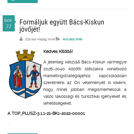
nov.
Formáljuk együtt Bács-Kiskun
22
jövőjét!
Szilvási-Hazag Imre
Aktuális hírek
Kedves Kitöltő!
A jelenleg készülő Bács-Kiskun vármegye
2026–2040 közötti időszakra vonatkozó
marketingstratégiájához kapcsolódóan
szeretnénk az Ön véleményét is kikérni,
hogy minél jobban megismerhessük a
valós lakossági és turisztikai igényeket és
lehetőségeket.
A TOP_PLUSZ-3.1.1-21-BK1-2022-00001
...