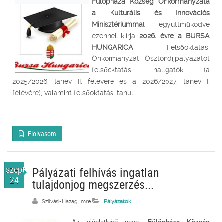
Fülöpháza Község Önkormányzata
a Kulturális és Innovációs
Minisztériumma
l együttműködve
ezennel kiírja
2026. évre a
BURSA
HUNGARICA
Felsőoktatási
Önkormányzati Ösztöndíjpályázatot
felsőoktatási hallgatók (a
2025/2026. tanév II. félévére és a 2026/2027. tanév I.
félévére), valamint felsőoktatási tanul
...
Elolvasom
szept.
Pályázati felhívás ingatlan
24
tulajdonjog megszerzés...
Szilvási-Hazag Imre
Pályázatok
Az ajánlatkérő neve:
Fülöpháza Község