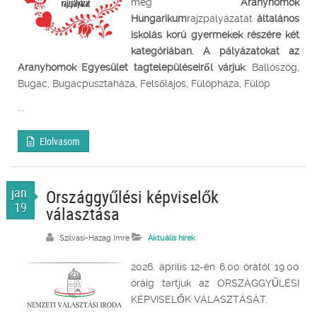
meg
Aranyhomok
Hungarikum
rajzpályázatát
általános
iskolás korú gyermekek részére két
kategóriában. A pályázatokat az
Aranyhomok Egyesület tagtelepüléseiről várjuk
: Ballószög,
Bugac, Bugacpusztaháza, Felsőlajos, Fülöpháza, Fülöp
...
Elolvasom
jan.
Országgyűlési képviselők
19
választása
Szilvási-Hazag Imre
Aktuális hírek
2026. április 12-én 6.00 órától 19.00
óráig tartjuk az ORSZÁGGYŰLÉSI
KÉPVISELŐK VÁLASZTÁSÁT.