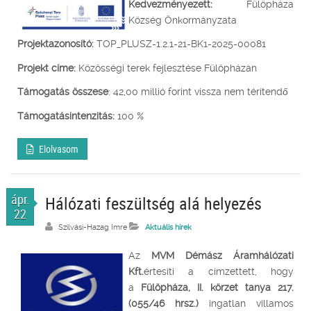
Kedvezményezett:
Fülöpháza
Község Önkormányzata
Projektazonosító:
TOP_PLUSZ-1.2.1-21-BK1-2025-00081
Projekt címe:
Közösségi terek fejlesztése Fülöpházán
Támogatás összese
: 42,00 millió forint vissza nem térítendő
Támogatásintenzitás:
100 %
Elolvasom
ápr.
Hálózati feszültség alá helyezés
22
Szilvási-Hazag Imre
Aktuális hírek
Az
MVM Démász Áramhálózati
Kft.
értesíti a címzettett, hogy
a
Fülöpháza, II. körzet tanya 217.
(055/46 hrsz.)
ingatlan villamos