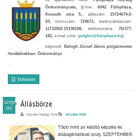
Önkormányzata, (
címe:
6042 Fülöpháza,
Kossuth utca 5.,
adószám:
15724674-2-
03,
törzsszám:
724672,
bankszámlaszám:
11732002-15338198,
telefonszáma:
76/377-
182,
e-mail címe:
polghiv@fulophaza.hu
)
képviseli:
Balogh József János polgármester
/továbbiakban: Önkormányz
...
Elolvasom
szept.
Állásbörze
09
Szilvási-Hazag Imre
Aktuális hírek
Több mint 20 kiállító képzési és
állásajánlatával 2025. SZEPTEMBER