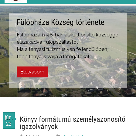
Elérhetőségeink
Írjon nekünk vagy hívjon minket! Az alábbi
oldalakon megtalálja ügyintézőink
elérhetőségeit
Felveszem a kapcsolatot
jún.
Könyv formátumú személyazonosító
22
igazolványok