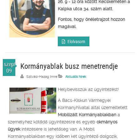
26. 9 - 12 óra között Kecskeméten a
Kalpka utca 34. szám alatt.
Fontos, hogy önéletrajzot hozzon
magával.
Elolvasom
szept.
Kormányablak busz menetrendje
09
Szilvási-Hazag Imre
Aktuális hírek
Helybevisszük az ügyintézést!
A Bács-Kiskun Vármegyei
Kormányhivatal által üzemeltetett
Mobilizált Kormányablakban
a
személyhez kötődő ügyintézésre és egyéb
okmányos
ügyek
intézésére is lehetőség van. A Mobil
Kormányablakban egy időben két ügyintéző dolgozik,