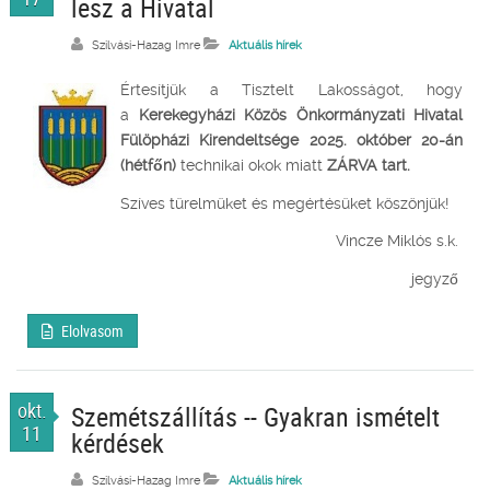
lesz a Hivatal
Szilvási-Hazag Imre
Aktuális hírek
Értesítjük a Tisztelt Lakosságot, hogy
a
Kerekegyházi Közös Önkormányzati Hivatal
Fülöpházi Kirendeltsége
2025. október 20
-án
(hétfőn)
technikai okok miatt
ZÁRVA
tart.
Szíves türelmüket és megértésüket köszönjük!
Vincze Miklós s.k.
jegyző
Elolvasom
okt.
Szemétszállítás -- Gyakran ismételt
11
kérdések
Szilvási-Hazag Imre
Aktuális hírek