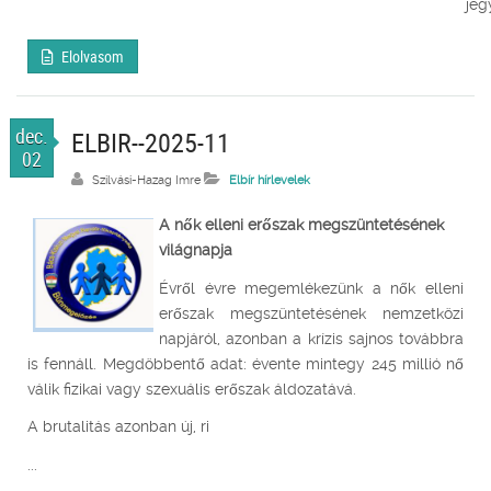
jegyz
Elolvasom
dec.
ELBIR--2025-11
02
Szilvási-Hazag Imre
Elbír hírlevelek
A nők elleni erőszak megszüntetésének
világnapja
Évről évre megemlékezünk a nők elleni
erőszak megszüntetésének nemzetközi
napjáról, azonban a krízis sajnos továbbra
is fennáll. Megdöbbentő adat: évente mintegy 245 millió nő
válik fizikai vagy szexuális erőszak áldozatává.
A brutalitás azonban új, ri
...