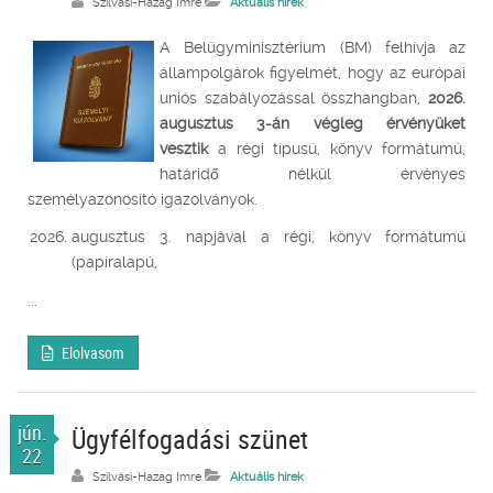
Szilvási-Hazag Imre
Aktuális hírek
A Belügyminisztérium (BM) felhívja az
állampolgárok figyelmét, hogy az európai
uniós szabályozással összhangban,
2026.
augusztus 3-án végleg érvényüket
vesztik
a régi típusú, könyv formátumú,
határidő nélkül érvényes
személyazonosító igazolványok.
augusztus 3. napjával a régi, könyv formátumú
(papíralapú,
...
Elolvasom
jún.
Ügyfélfogadási szünet
22
Szilvási-Hazag Imre
Aktuális hírek