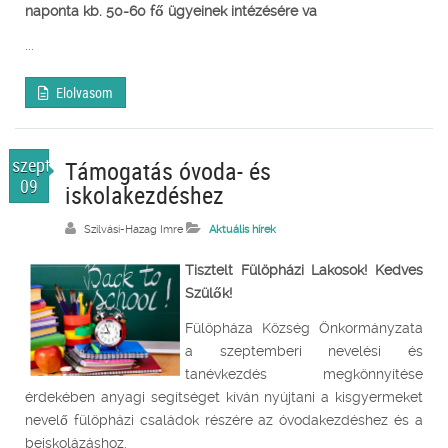
naponta kb. 50-60 fő ügyeinek intézésére va
...
Elolvasom
szept.
Támogatás óvoda- és
09
iskolakezdéshez
Szilvási-Hazag Imre
Aktuális hírek
Tisztelt Fülöpházi Lakosok! Kedves
Szülők!
Fülöpháza Község Önkormányzata
a szeptemberi nevelési és
tanévkezdés megkönnyítése
érdekében anyagi segítséget kíván nyújtani a kisgyermeket
nevelő fülöpházi családok részére az óvodakezdéshez és a
beiskolázáshoz.