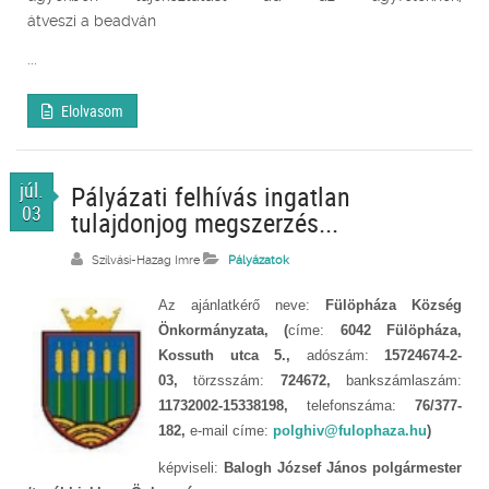
átveszi a beadván
...
Elolvasom
júl.
Pályázati felhívás ingatlan
03
tulajdonjog megszerzés...
Szilvási-Hazag Imre
Pályázatok
Az ajánlatkérő neve:
Fülöpháza Község
Önkormányzata, (
címe:
6042 Fülöpháza,
Kossuth utca 5.,
adószám:
15724674-2-
03,
törzsszám:
724672,
bankszámlaszám:
11732002-15338198,
telefonszáma:
76/377-
182,
e-mail címe:
polghiv@fulophaza.hu
)
képviseli:
Balogh József János polgármester