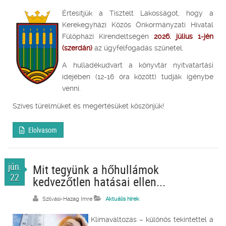
Értesítjük a Tisztelt Lakosságot, hogy a
Kerekegyházi Közös Önkormányzati Hivatal
Fülöpházi Kirendeltségén
2026. július 1-jén
(szerdán)
az ügyfélfogadás szünetel.
A hulladékudvart a könyvtár nyitvatartási
idejében (12-16 óra között) tudják igénybe
venni.
Szíves türelmüket és megértésüket köszönjük!
Elolvasom
jún.
Mit tegyünk a hőhullámok
22
kedvezőtlen hatásai ellen...
Szilvási-Hazag Imre
Aktuális hírek
Klímaváltozás – különös tekintettel a