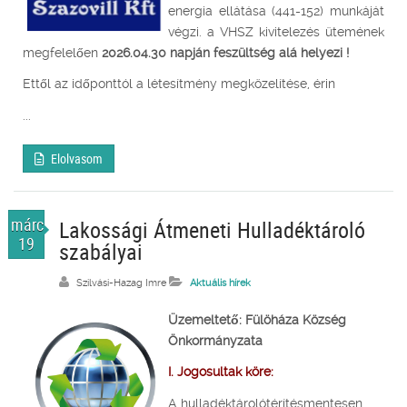
energia ellátása (441-152) munkáját
végzi. a VHSZ kivitelezés ütemének
megfelelően
2026.04.30 napján feszültség alá helyezi !
Ettől az időponttól a létesítmény megközelítése, érin
...
Elolvasom
márc.
Lakossági Átmeneti Hulladéktároló
19
szabályai
Szilvási-Hazag Imre
Aktuális hírek
Üzemeltető: Fülöháza Község
Önkormányzata
I. Jogosultak köre:
A hulladéktárolótérítésmentesen