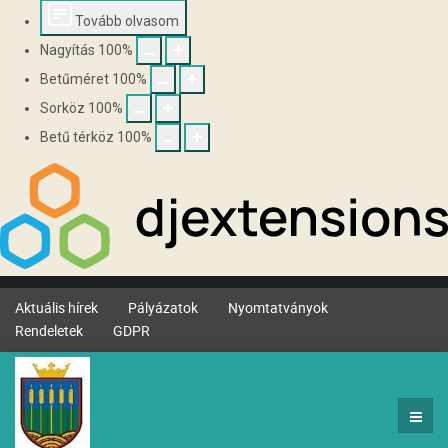
Tovább olvasom
Nagyítás
100
%
Betűméret
100
%
Sorköz
100
%
Betű térköz
100
%
Aktuális hírek
Pályázatok
Nyomtatványok
Rendeletek
GDPR