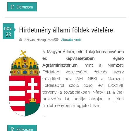
Elolvasom
nov.
Hirdetmény állami földek vételére
28
Szilvási-Hazag Imre
Aktuális hírek
A
Magyar Állam, mint tulajdonos nevében
és képviseletében eljáró
Agrárminisztérium
, mint a Nemzeti
Földalap kezeléséért felelős szerv
(rövidített név: AM, NFK) a Nemzeti
Földalapról szóló 2010. évi LXXXVII.
törvény (a továbbiakban: Nfatv.) 21. § (3a)
bekezdés b) pontja alapján a jelen
hirdetményben megjelölt, Ne
...
Elolvasom