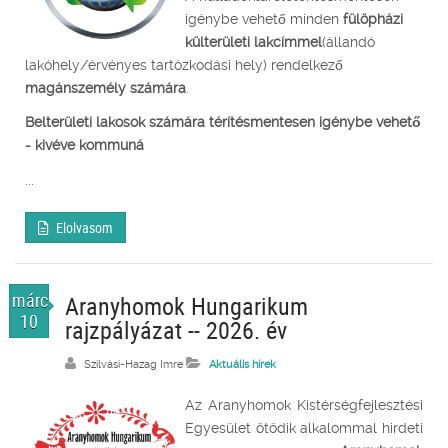
igénybe vehető minden
fülöpházi
külterületi lakcímmel
(állandó
lakóhely/érvényes tartózkodási hely) rendelkező
magánszemély számára
.
Belterületi lakosok számára térítésmentesen igénybe vehető
- kivéve kommuná
...
Elolvasom
márc.
Aranyhomok Hungarikum
10
rajzpályázat -- 2026. év
Szilvási-Hazag Imre
Aktuális hírek
Az Aranyhomok Kistérségfejlesztési
Egyesület ötödik alkalommal hirdeti