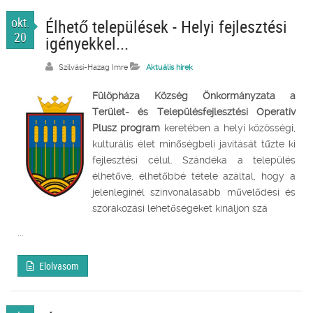
okt.
Élhető települések - Helyi fejlesztési
20
igényekkel...
Szilvási-Hazag Imre
Aktuális hírek
Fülöpháza Község Önkormányzata a
Terület- és Településfejlesztési Operatív
Plusz program
keretében a helyi közösségi,
kulturális élet minőségbeli javítását tűzte ki
fejlesztési célul. Szándéka a település
élhetővé, élhetőbbé tétele azáltal, hogy a
jelenleginél színvonalasabb művelődési és
szórakozási lehetőségeket kínáljon szá
...
Elolvasom