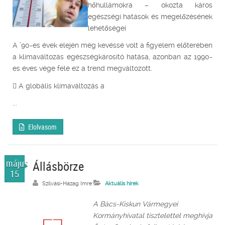
hőhullámokra – okozta káros
egészségi hatások és megelőzésének
lehetőségei
A ’90-es évek elején még kevéssé volt a figyelem előterében
a klímaváltozás egészségkárosító hatása, azonban az 1990-
es éves vége felé ez a trend megváltozott.
 A globális klímaváltozás a
...
Elolvasom
május
Állásbörze
15
Szilvási-Hazag Imre
Aktuális hírek
A Bács-Kiskun Vármegyei
Kormányhivatal tisztelettel meghívja