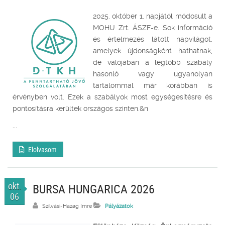
2025. október 1. napjától módosult a
MOHU Zrt. ÁSZF-e. Sok információ
és értelmezés látott napvilágot,
amelyek újdonságként hathatnak,
de valójában a legtöbb szabály
hasonló vagy ugyanolyan
tartalommal már korábban is
érvényben volt. Ezek a szabályok most egységesítésre és
pontosításra kerültek országos szinten.&n
...
Elolvasom
okt.
BURSA HUNGARICA 2026
06
Szilvási-Hazag Imre
Pályázatok