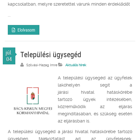
kapcsolatban, melyre szeretettel várunk minden érdeklődőt
...
Elolvasom
júl.
Települési ügysegéd
04
Szilvási-Hazag Imre
Aktuális hírek
A települési ügysegéd az ügyfelek
lakóhelyén segít a
járási hivatal hatáskörébe
tartozó ügyek intézésében,
közreműködik az eljárás
megindításában, és szükség esetén
az eljárásban is.
A települési ügysegéd a járási hivatal hatáskörébe tartozó
ügyekben tájékoztatást ad az ügyfeleknek,