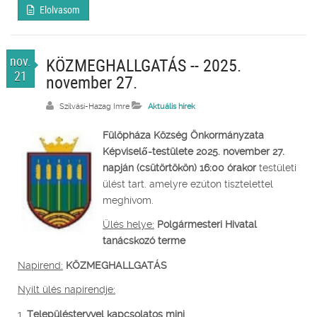
Elolvasom
nov.
KÖZMEGHALLGATÁS -- 2025.
21
november 27.
Szilvási-Hazag Imre
Aktuális hírek
Fülöpháza Község Önkormányzata
Képviselő-testülete
2025. november 27.
napján (csütörtökön) 16:00 órakor
testületi
ülést tart. amelyre ezúton tisztelettel
meghívom.
Ülés helye:
Polgármesteri Hivatal
tanácskozó terme
Napirend:
KÖZMEGHALLGATÁS
Nyílt ülés napirendje:
1.
Településtervvel kapcsolatos mini