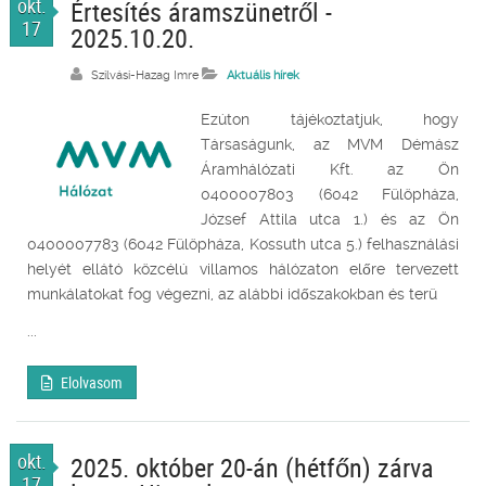
okt.
Értesítés áramszünetről -
17
2025.10.20.
Szilvási-Hazag Imre
Aktuális hírek
Ezúton tájékoztatjuk, hogy
Társaságunk, az MVM Démász
Áramhálózati Kft. az Ön
0400007803 (6042 Fülöpháza,
József Attila utca 1.) és az Ön
0400007783 (6042 Fülöpháza, Kossuth utca 5.) felhasználási
helyét ellátó közcélú villamos hálózaton előre tervezett
munkálatokat fog végezni, az alábbi időszakokban és terü
...
Elolvasom
okt.
2025. október 20-án (hétfőn) zárva
17