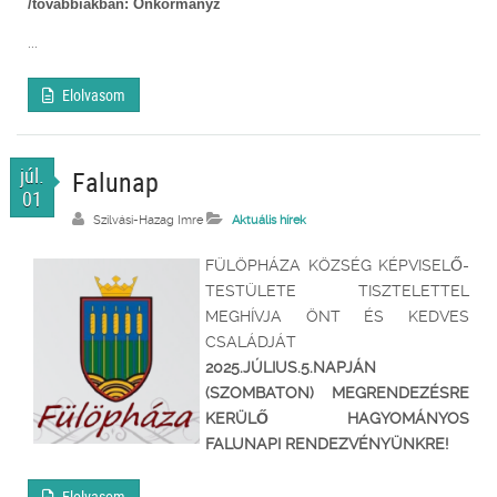
/továbbiakban: Önkormányz
...
Elolvasom
júl.
Falunap
01
Szilvási-Hazag Imre
Aktuális hírek
FÜLÖPHÁZA KÖZSÉG KÉPVISELŐ-
TESTÜLETE TISZTELETTEL
MEGHÍVJA ÖNT ÉS KEDVES
CSALÁDJÁT
2025.JÚLIUS.5.NAPJÁN
(SZOMBATON) MEGRENDEZÉSRE
KERÜLŐ HAGYOMÁNYOS
FALUNAPI RENDEZVÉNYÜNKRE!
Elolvasom