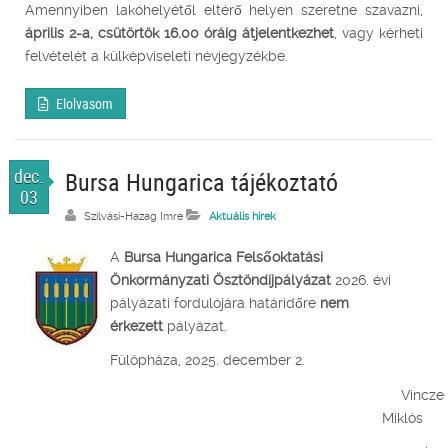
Amennyiben lakóhelyétől eltérő helyen szeretne szavazni,
április 2-a, csütörtök 16.00 óráig átjelentkezhet
, vagy kérheti
felvételét a külképviseleti névjegyzékbe.
Elolvasom
dec.
Bursa Hungarica tájékoztató
03
Szilvási-Hazag Imre
Aktuális hírek
A
Bursa Hungarica Felsőoktatási
Önkormányzati Ösztöndíjpályázat
2026. évi
pályázati fordulójára határidőre
nem
érkezett
pályázat.
Fülöpháza, 2025. december 2.
Vincze
Miklós