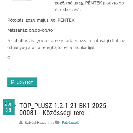
2026. május 15.
PÉNTEK
9.00-10.00
óra Mázsaház
Pótoltás: 2025. május. 30. PÉNTEK
Mázsaház: 09.00-09.30
Az eboltás ára 7000.- amely tartalmazza a hatósági díjat, az
oltóanyag árát, a féreghajtót és a munkadíjat.
Ol
...
Elolvasom
ápr.
TOP_PLUSZ-1.2.1-21-BK1-2025-
28
00081 - Közösségi tere...
Szilvási-Hazag Imre
Pályázatok