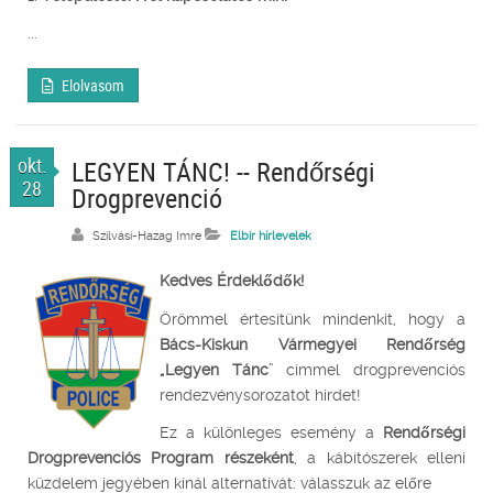
...
Elolvasom
okt.
LEGYEN TÁNC! -- Rendőrségi
28
Drogprevenció
Szilvási-Hazag Imre
Elbír hírlevelek
Kedves Érdeklődők!
Örömmel értesítünk mindenkit, hogy a
Bács-Kiskun Vármegyei Rendőrség
„Legyen Tánc
” címmel drogprevenciós
rendezvénysorozatot hirdet!
Ez a különleges esemény a
Rendőrségi
Drogprevenciós Program részeként
, a kábítószerek elleni
küzdelem jegyében kínál alternatívát: válasszuk az előre