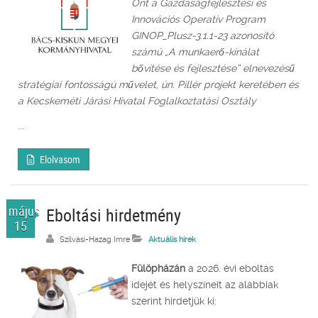
Önt a Gazdaságfejlesztési és
Innovációs Operatív Program
GINOP_Plusz-3.1.1-23 azonosító
számú „A munkaerő-kínálat
bővítése és fejlesztése” elnevezésű
stratégiai fontosságú művelet, ún. Pillér projekt keretében és
a Kecskeméti Járási Hivatal Foglalkoztatási Osztály
...
Elolvasom
május
Eboltási hirdetmény
15
Szilvási-Hazag Imre
Aktuális hírek
Fülöpházán
a 2026. évi eboltás
idejét és helyszíneit az alábbiak
szerint hirdetjük ki: