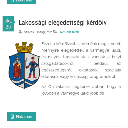
okt.
Lakossági elégedettségi kérdőív
20
Szilvási-Hazag Imre
Aktuális hírek
Ezzel a kérdőívvel szeretnénk megismerni,
mennyire elégedettek a vármegye lakói,
és milyen tapasztalataik vannak a helyi
szolgáltatásokról – például az
egészségügyről, oktatásról, szociális
ellátásról vagy közösségi programokról.
Az Ön válaszai segítenek abban, hogy a
jövőben a vármegye lakói jobb és
...
Elolvasom