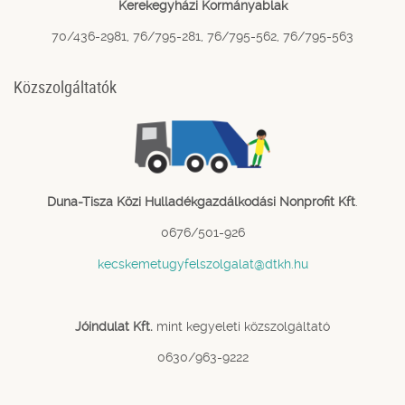
Kerekegyházi Kormányablak
70/436-2981, 76/795-281, 76/795-562, 76/795-563
Közszolgáltatók
Duna-Tisza Közi Hulladékgazdálkodási Nonprofit Kft
.
0676/501-926
kecskemetugyfelszolgalat@dtkh.hu
Jóindulat Kft.
mint kegyeleti közszolgáltató
0630/963-9222