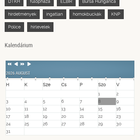
DTKH
fülöpháza
ELBIR
Bursa Hungarica
hirdetmények
ingatlan
homokbuckák
KNP
Police
hírlevelek
Kalendárium
Previous
Previous
Next
Next
Year
Month
Year
Month
2026 AUGUST
H
K
Sze
Cs
P
Szo
V
1
2
3
4
5
6
7
8
9
10
11
12
13
14
15
16
17
18
19
20
21
22
23
24
25
26
27
28
29
30
31