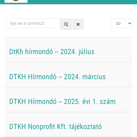
Írja
Tételek
be
#
a
címrészt
DtKh hírmondó -- 2024. július
DTKH Hírmondó -- 2024. március
DTKH Hírmondó -- 2025. évi 1. szám
DTKH Nonprofit Kft. tájékoztató