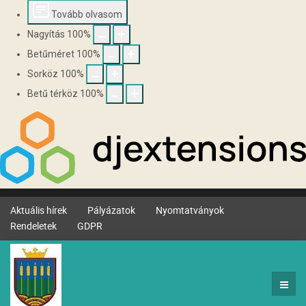
Tovább olvasom
Nagyítás
100
%
Betűméret
100
%
Sorköz
100
%
Betű térköz
100
%
Aktuális hírek
Pályázatok
Nyomtatványok
Rendeletek
GDPR