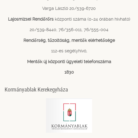
Varga László 20/539-6720
Lajosmizsei Rendőrőrs
központi száma (0-24 órában hívható)
20/539-8440, 76/356-011, 76/555-004
Rendőrség, tűzoltóság, mentők elérhetősége
112-es segélyhívó,
Mentők új központi ügyeleti telefonszáma
1830
Kormányablak Kerekegyháza