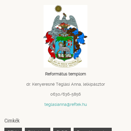
Református templom
dr. Kenyeresné Téglási Anna, lelkipásztor
0630/636-5856
teglasianna@reftek.hu
Cimkék