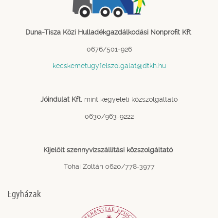
Duna-Tisza Közi Hulladékgazdálkodási Nonprofit Kft
.
0676/501-926
kecskemetugyfelszolgalat@dtkh.hu
Jóindulat Kft.
mint kegyeleti közszolgáltató
0630/963-9222
Kijelölt szennyvízszállítási közszolgáltató
Tohai Zoltán 0620/778-3977
Egyházak