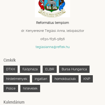
Református templom
dr. Kenyeresné Téglási Anna, lelkipásztor
0630/636-5856
teglasianna@reftek.hu
Cimkék
DTKH
fülöpháza
ELBIR
Bursa Hungarica
hirdetmények
ingatlan
homokbuckák
KNP
Police
hírlevelek
Kalendárium