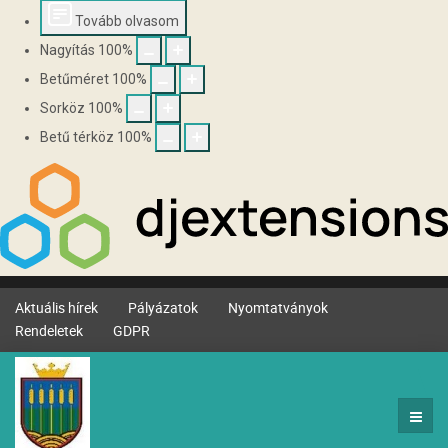
Tovább olvasom
Nagyítás
100
%
Betűméret
100
%
Sorköz
100
%
Betű térköz
100
%
Aktuális hírek
Pályázatok
Nyomtatványok
Rendeletek
GDPR