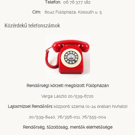
Telefon:
06 76 377 182
Cím:
6042 Fülöpháza, Kossuth u. 5.
Közérdekű telefonszámok
Rendőrségi körzeti megbízott Fülöpházán
Varga László 20/539-6720
Lajosmizsei Rendőrőrs
központi száma (0-24 órában hívható)
20/539-8440, 76/356-011, 76/555-004
Rendőrség, tűzoltóság, mentők elérhetősége