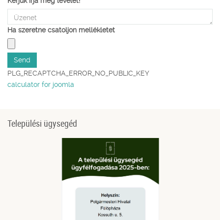
Kérjük írja meg levelét!
*
Ha szeretne csatoljon mellékletet
PLG_RECAPTCHA_ERROR_NO_PUBLIC_KEY
calculator for joomla
Települési ügysegéd