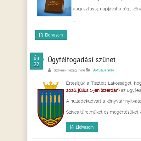
augusztus 3. napjával a régi, kö
...
Elolvasom
jún.
Ügyfélfogadási szünet
22
Szilvási-Hazag Imre
Aktuális hírek
Értesítjük a Tisztelt Lakosságot, 
2026. július 1-jén (szerdán)
az ügyfél
A hulladékudvart a könyvtár nyitvatar
Szíves türelmüket és megértésüket 
Elolvasom