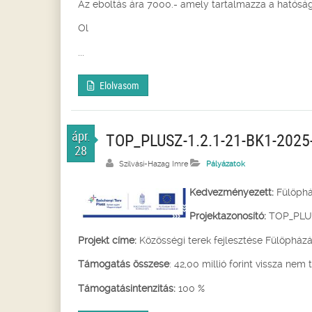
Az eboltás ára 7000.- amely tartalmazza a hatósági 
Ol
...
Elolvasom
ápr.
TOP_PLUSZ-1.2.1-21-BK1-2025-0
28
Szilvási-Hazag Imre
Pályázatok
Kedvezményezett:
Fülöph
Projektazonosító:
TOP_PLUS
Projekt címe:
Közösségi terek fejlesztése Fülöpház
Támogatás összese
: 42,00 millió forint vissza nem 
Támogatásintenzitás:
100 %