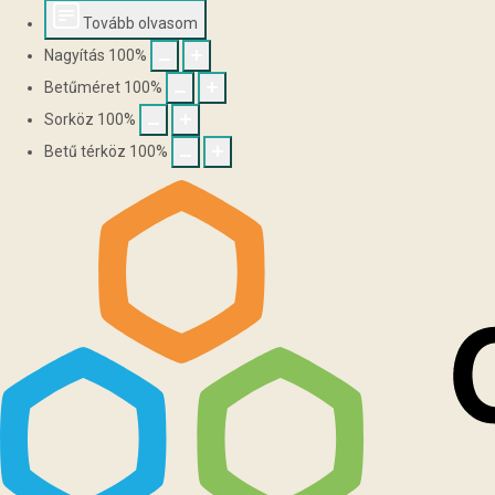
Tovább olvasom
Nagyítás
100
%
Betűméret
100
%
Sorköz
100
%
Betű térköz
100
%