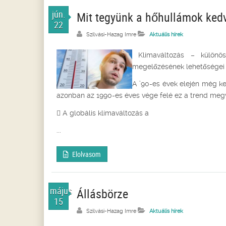
jún.
Mit tegyünk a hőhullámok kedve
22
Szilvási-Hazag Imre
Aktuális hírek
Klímaváltozás – különös
megelőzésének lehetősége
A ’90-es évek elején még ke
azonban az 1990-es éves vége felé ez a trend meg
 A globális klímaváltozás a
...
Elolvasom
május
Állásbörze
15
Szilvási-Hazag Imre
Aktuális hírek