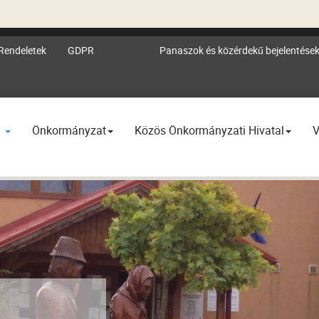
Rendeletek
GDPR
Panaszok és közérdekű bejelentése
l
Önkormányzat
Közös Önkormányzati Hivatal
V