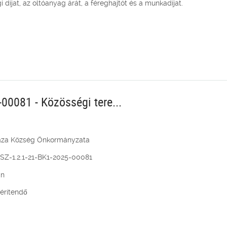
díjat, az oltóanyag árát, a féreghajtót és a munkadíjat.
0081 - Közösségi tere...
áza Község Önkormányzata
Z-1.2.1-21-BK1-2025-00081
án
térítendő