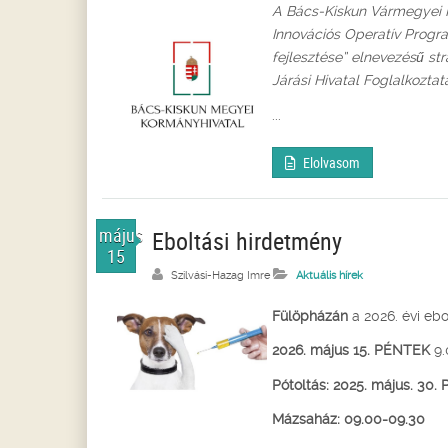
A Bács-Kiskun Vármegyei K
Innovációs Operatív Progr
fejlesztése” elnevezésű str
Járási Hivatal Foglalkoztat
...
Elolvasom
május
Eboltási hirdetmény
15
Szilvási-Hazag Imre
Aktuális hírek
Fülöpházán
a 2026. évi ebo
2026. május 15.
PÉNTEK
9
Pótoltás: 2025. május. 30
Mázsaház: 09.00-09.30