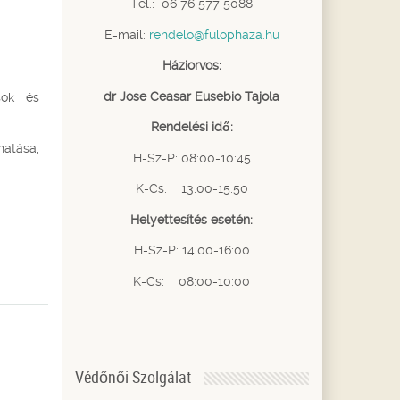
Tel.: 06 76 577 5088
E-mail:
rendelo@fulophaza.hu
Háziorvos:
dr Jose Ceasar Eusebio Tajola
sok és
Rendelési idő:
hatása,
H-Sz-P: 08:00-10:45
K-Cs: 13:00-15:50
Helyettesítés esetén:
H-Sz-P: 14:00-16:00
K-Cs: 08:00-10:00
Védőnői Szolgálat