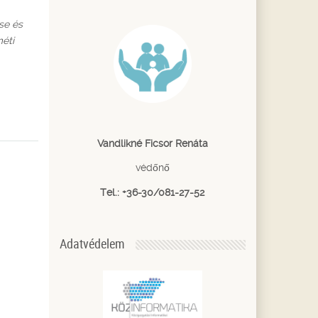
se és
méti
Vandlikné Ficsor Renáta
védőnő
Tel.: +36-30/081-27-52
Adatvédelem