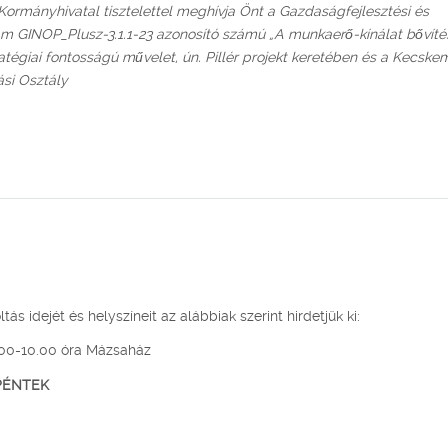
ormányhivatal tisztelettel meghívja Önt a Gazdaságfejlesztési és
am GINOP_Plusz-3.1.1-23 azonosító számú „A munkaerő-kínálat bővíté
atégiai fontosságú művelet, ún. Pillér projekt keretében és a Kecske
ási Osztály
ltás idejét és helyszíneit az alábbiak szerint hirdetjük ki:
.00-10.00 óra Mázsaház
. PÉNTEK