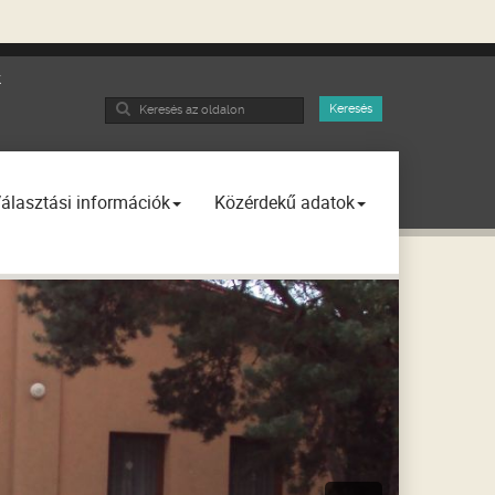
k
Search
Keresés
...
álasztási információk
Közérdekű adatok