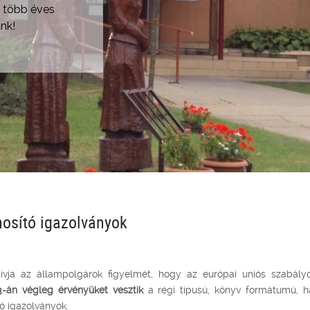
 több éves
nk!
osító igazolványok
ívja az állampolgárok figyelmét, hogy az európai uniós szabály
3-án végleg érvényüket vesztik
a régi típusú, könyv formátumú, h
ó igazolványok.