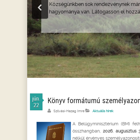
Községünkben sok rendezvénynek már
hagyománya van. Látogasson el hozzá
jún.
Könyv formátumú személyazon
22
Szilvási-Hazag Imre
Aktuális hírek
A Belügyminisztérium (BM) felh
összhangban,
2026. augusztus 
nélkül érvényes személyazonosít