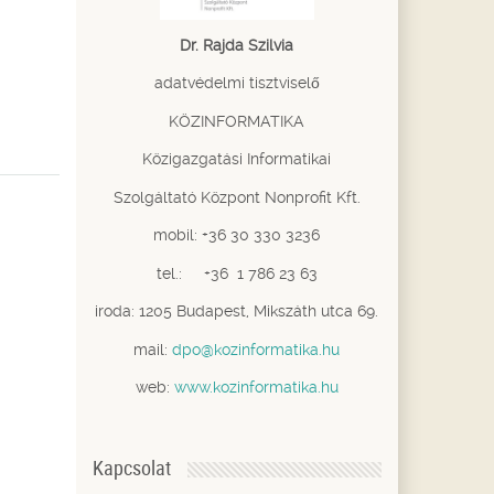
Dr. Rajda Szilvia
adatvédelmi tisztviselő
KÖZINFORMATIKA
Közigazgatási Informatikai
Szolgáltató Központ Nonprofit Kft.
mobil: +36 30 330 3236
tel.: +36 1 786 23 63
iroda: 1205 Budapest, Mikszáth utca 69.
mail:
dpo@kozinformatika.hu
web:
www.kozinformatika.hu
Kapcsolat