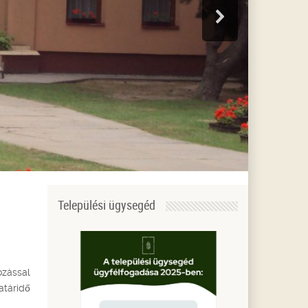
Települési ügysegéd
ozással
atáridő