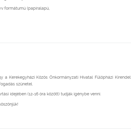
nyv formátumú (papíralapú,
hogy a Kerekegyházi Közös Önkormányzati Hivatal Fülöpházi Kirende
fogadás szünetel.
tási idejében (12-16 óra között) tudják igénybe venni.
köszönjük!