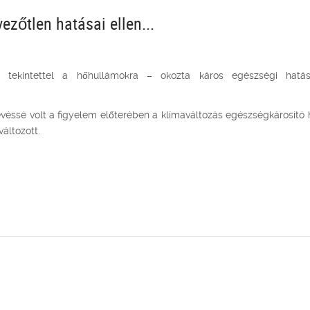
zőtlen hatásai ellen...
 tekintettel a hőhullámokra – okozta káros egészségi hatá
i
véssé volt a figyelem előterében a klímaváltozás egészségkárosító 
változott.