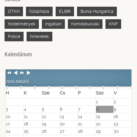
DTKH
fülöpháza
ELBIR
Bursa Hungarica
hirdetmények
ingatlan
homokbuckák
KNP
Police
hírlevelek
Kalendárium
Previous
Previous
Next
Next
Year
Month
Year
Month
2026 AUGUST
H
K
Sze
Cs
P
Szo
V
1
2
3
4
5
6
7
8
9
10
11
12
13
14
15
16
17
18
19
20
21
22
23
24
25
26
27
28
29
30