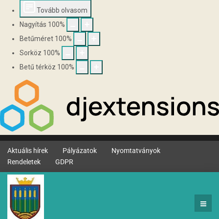
Tovább olvasom
Nagyítás
100
%
Betűméret
100
%
Sorköz
100
%
Betű térköz
100
%
Aktuális hírek
Pályázatok
Nyomtatványok
Rendeletek
GDPR