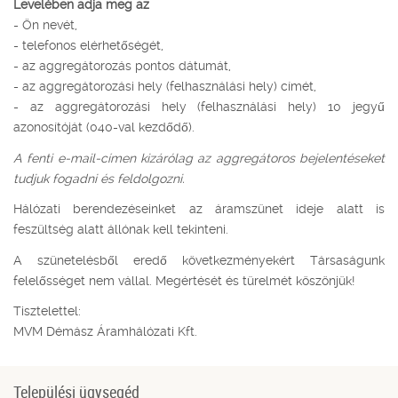
Levelében adja meg az
- Ön nevét,
- telefonos elérhetőségét,
- az aggregátorozás pontos dátumát,
- az aggregátorozási hely (felhasználási hely) címét,
- az aggregátorozási hely (felhasználási hely) 10 jegyű
azonosítóját (040-val kezdődő).
A fenti e-mail-címen kizárólag az aggregátoros bejelentéseket
tudjuk fogadni és feldolgozni.
Hálózati berendezéseinket az áramszünet ideje alatt is
feszültség alatt állónak kell tekinteni.
A szünetelésből eredő következményekért Társaságunk
felelősséget nem vállal. Megértését és türelmét köszönjük!
Tisztelettel:
MVM Démász Áramhálózati Kft.
Települési ügysegéd