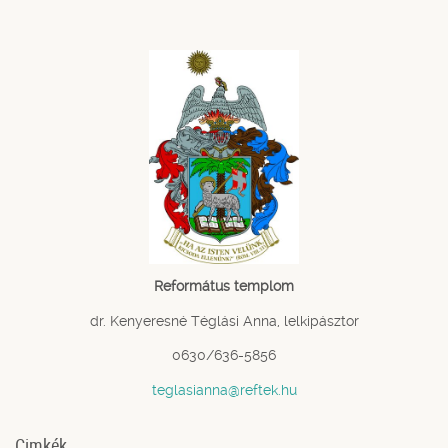
Református templom
dr. Kenyeresné Téglási Anna, lelkipásztor
0630/636-5856
teglasianna@reftek.hu
Cimkék