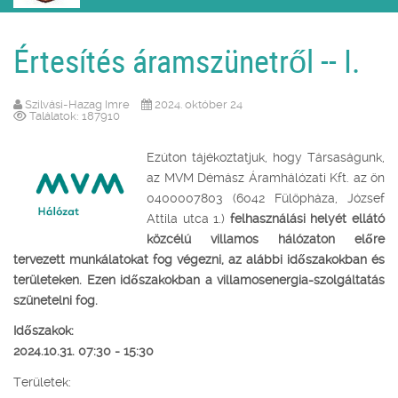
Értesítés áramszünetről -- I.
Szilvási-Hazag Imre
2024. október 24
Találatok: 187910
Ezúton tájékoztatjuk, hogy Társaságunk,
az MVM Démász Áramhálózati Kft. az ön
0400007803 (6042 Fülöpháza, József
Attila utca 1.)
felhasználási helyét ellátó
közcélú villamos hálózaton előre
tervezett munkálatokat fog végezni, az alábbi időszakokban és
területeken. Ezen időszakokban a villamosenergia-szolgáltatás
szünetelni fog.
Időszakok:
2024.10.31. 07:30 - 15:30
Területek: