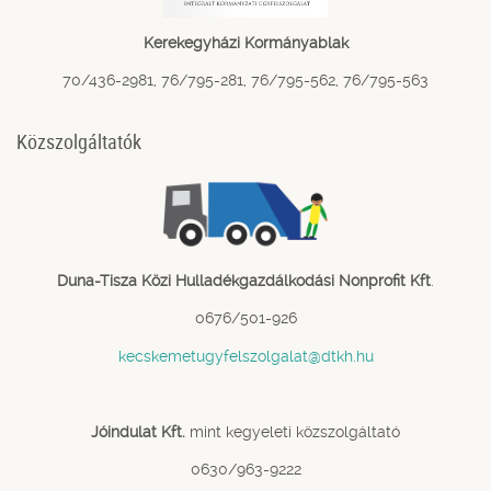
Kerekegyházi Kormányablak
70/436-2981, 76/795-281, 76/795-562, 76/795-563
Közszolgáltatók
Duna-Tisza Közi Hulladékgazdálkodási Nonprofit Kft
.
0676/501-926
kecskemetugyfelszolgalat@dtkh.hu
Jóindulat Kft.
mint kegyeleti közszolgáltató
0630/963-9222