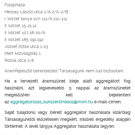
Fülöpháza
Herpay László utca 1/A,2/A-2/B
I. körzet tanya 107-111/A,110-112
II. körzet 15-21,12
II. körzet 107,18-20/A
II. körzet 185-191,192
József Attila utca 1-23
Mért közvilágítás 1
Rózsa utca 2-8
Áramfejlesztő berendezést Társaságunk nem tud biztosítani.
Ha a tervezett áramszünet ideje alatt aggregátort fog
használni, azt legkevesebb 5 nappal az áramszünetet
megelőzően kell bejelenteni
az
aggregatorozas_kunszentmiklos@mvm.hu
e-mail-címen.
Saját tulajdonú vagy bérelt aggregátor használata kizárólag
Társaságunktól előzetesen megkért, írásbeli engedély alapján
történhet. A levél tárgya Aggregátor használata legyen.