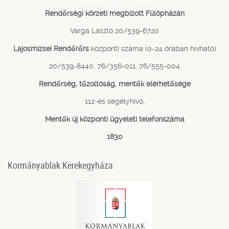
Rendőrségi körzeti megbízott Fülöpházán
Varga László 20/539-6720
Lajosmizsei Rendőrőrs
központi száma (0-24 órában hívható)
20/539-8440, 76/356-011, 76/555-004
Rendőrség, tűzoltóság, mentők elérhetősége
112-es segélyhívó,
Mentők új központi ügyeleti telefonszáma
1830
Kormányablak Kerekegyháza