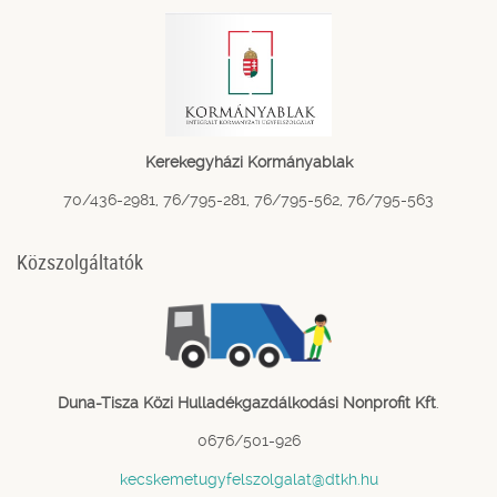
Kerekegyházi Kormányablak
70/436-2981, 76/795-281, 76/795-562, 76/795-563
Közszolgáltatók
Duna-Tisza Közi Hulladékgazdálkodási Nonprofit Kft
.
0676/501-926
kecskemetugyfelszolgalat@dtkh.hu