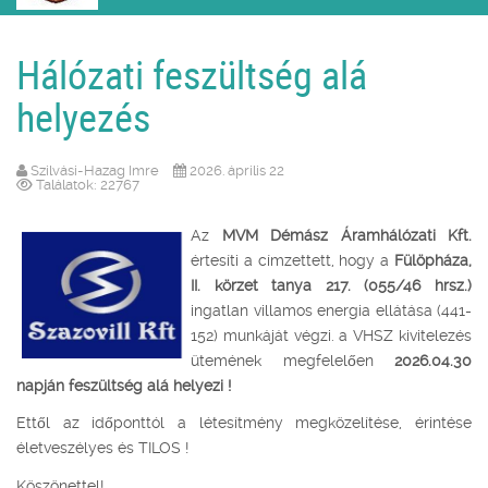
Hálózati feszültség alá
helyezés
Szilvási-Hazag Imre
2026. április 22
Találatok: 22767
Az
MVM Démász Áramhálózati Kft.
értesíti a címzettett, hogy a
Fülöpháza,
II. körzet tanya 217. (055/46 hrsz.)
ingatlan villamos energia ellátása (441-
152) munkáját végzi. a VHSZ kivitelezés
ütemének megfelelően
2026.04.30
napján feszültség alá helyezi !
Ettől az időponttól a létesítmény megközelítése, érintése
életveszélyes és TILOS !
Köszönettel!