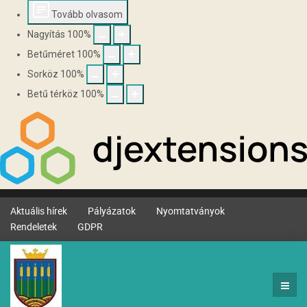
Tovább olvasom
Nagyítás
100
%
Betűméret
100
%
Sorköz
100
%
Betű térköz
100
%
Aktuális hírek
Pályázatok
Nyomtatványok
Rendeletek
GDPR