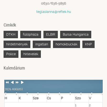
0630/636-5856
teglasianna@reftek.hu
Cimkék
DTKH
fülöpháza
ELBIR
Bursa Hungarica
hirdetmények
ingatlan
homokbuckák
KNP
Police
hírlevelek
Kalendárium
Previous
Previous
Next
Next
Year
Month
Year
Month
2026 AUGUST
H
K
Sze
Cs
P
Szo
V
1
2