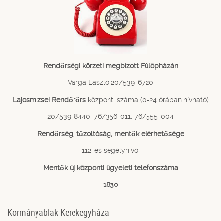
Rendőrségi körzeti megbízott Fülöpházán
Varga László 20/539-6720
Lajosmizsei Rendőrőrs
központi száma (0-24 órában hívható)
20/539-8440, 76/356-011, 76/555-004
Rendőrség, tűzoltóság, mentők elérhetősége
112-es segélyhívó,
Mentők új központi ügyeleti telefonszáma
1830
Kormányablak Kerekegyháza