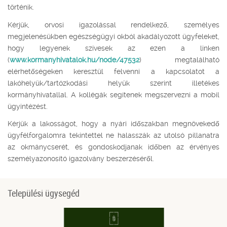
történik.
Kérjük, orvosi igazolással rendelkező, személyes
megjelenésükben egészségügyi okból akadályozott ügyfeleket,
hogy legyenek szívesek az ezen a linken
(
www.kormanyhivatalok.hu/node/47532
) megtalálható
elérhetőségeken keresztül felvenni a kapcsolatot a
lakóhelyük/tartózkodási helyük szerint illetékes
kormányhivatallal. A kollégák segítenek megszervezni a mobil
ügyintézést.
Kérjük a lakosságot, hogy a nyári időszakban megnövekedő
ügyfélforgalomra tekintettel ne halasszák az utolsó pillanatra
az okmánycserét, és gondoskodjanak időben az érvényes
személyazonosító igazolvány beszerzéséről.
Települési ügysegéd