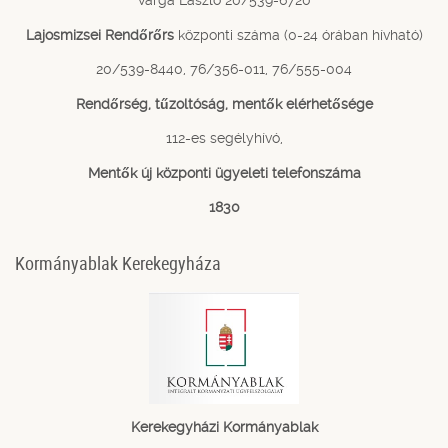
Varga László 20/539-6720
Lajosmizsei Rendőrőrs
központi száma (0-24 órában hívható)
20/539-8440, 76/356-011, 76/555-004
Rendőrség, tűzoltóság, mentők elérhetősége
112-es segélyhívó,
Mentők új központi ügyeleti telefonszáma
1830
Kormányablak Kerekegyháza
Kerekegyházi Kormányablak