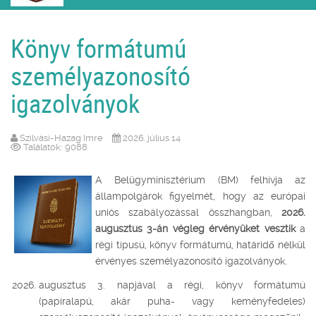
Könyv formátumú
személyazonosító
igazolványok
Szilvási-Hazag Imre
2026. július 14
Találatok: 9088
A Belügyminisztérium (BM) felhívja az
állampolgárok figyelmét, hogy az európai
uniós szabályozással összhangban,
2026.
augusztus 3-án végleg érvényüket vesztik
a
régi típusú, könyv formátumú, határidő nélkül
érvényes személyazonosító igazolványok.
augusztus 3. napjával a régi, könyv formátumú
(papíralapú, akár puha- vagy keményfedeles)