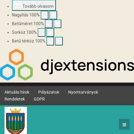
Tovább olvasom
Nagyítás
100
%
Betűméret
100
%
Sorköz
100
%
Betű térköz
100
%
Aktuális hírek
Pályázatok
Nyomtatványok
Rendeletek
GDPR