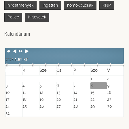
hirdetmények
ingatlan
homokbuckák
KNP
Police
hírlevelek
Kalendárium
Previous
Previous
Next
Next
Year
Month
Year
Month
2026 AUGUST
H
K
Sze
Cs
P
Szo
V
1
2
3
4
5
6
7
8
9
10
11
12
13
14
15
16
17
18
19
20
21
22
23
24
25
26
27
28
29
30
31