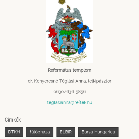
Református templom
dr. Kenyeresné Téglási Anna, lelkipásztor
0630/636-5856
teglasianna@reftek.hu
Cimkék
DTKH
fülöpháza
ELBIR
Bursa Hungarica