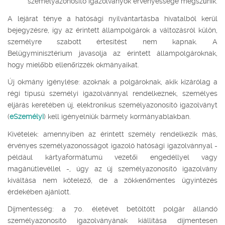
személyazonosító igazolványok érvényessége megszűnik.
A lejárat ténye a hatósági nyilvántartásba hivatalból kerül
bejegyzésre, így az érintett állampolgárok a változásról külön,
személyre szabott értesítést nem kapnak. A
Belügyminisztérium javasolja az érintett állampolgároknak,
hogy mielőbb ellenőrizzék okmányaikat.
Új okmány igénylése: azoknak a polgároknak, akik kizárólag a
régi típusú személyi igazolvánnyal rendelkeznek, személyes
eljárás keretében új, elektronikus személyazonosító igazolványt
(
eSzemélyi
) kell igényelniük bármely kormányablakban.
Kivételek: amennyiben az érintett személy rendelkezik más,
érvényes személyazonosságot igazoló hatósági igazolvánnyal -
például kártyaformátumú vezetői engedéllyel vagy
magánútlevéllel -, úgy az új személyazonosító igazolvány
kiváltása nem kötelező, de a zökkenőmentes ügyintézés
érdekében ajánlott.
Díjmentesség: a 70. életévet betöltött polgár állandó
személyazonosító igazolványának kiállítása díjmentesen