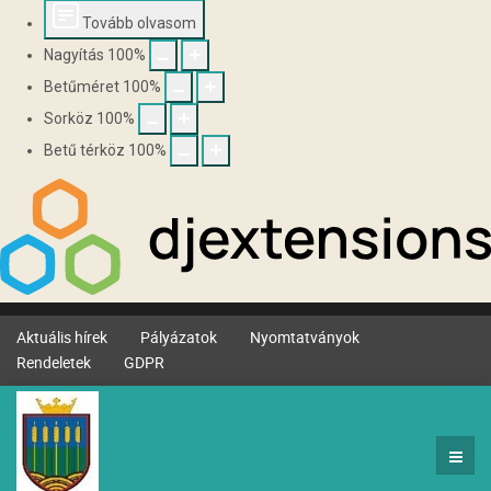
Tovább olvasom
Nagyítás
100
%
Betűméret
100
%
Sorköz
100
%
Betű térköz
100
%
Aktuális hírek
Pályázatok
Nyomtatványok
Rendeletek
GDPR