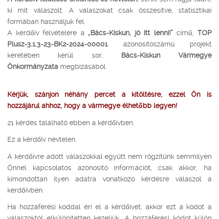
ki mit válaszolt. A válaszokat csak összesítve, statisztikai
formában használjuk fel.
A kérdőív felvételére a
„Bács-Kiskun, jó itt lenni!”
című,
TOP
Plusz-3.1.3-23-BK2-2024-00001
azonosítószámú projekt
keretében kerül sor,
Bács-Kiskun Vármegye
Önkormányzata
megbízásából.
Kérjük, szánjon néhány percet a kitöltésre, ezzel Ön is
hozzájárul ahhoz, hogy a vármegye élhetőbb legyen!
21 kérdés található ebben a kérdőívben.
Ez a kérdőív névtelen.
A kérdőívre adott válaszokkal együtt nem rögzítünk semmilyen
Önnel kapcsolatos azonosító információt, csak akkor, ha
kimondottan ilyen adatra vonatkozó kérdésre válaszol a
kérdőívben.
Ha hozzáférési kóddal éri el a kérdőívet, akkor ezt a kódot a
válaszoktól elkülönítetten kezeljük. A hozzáférési kódot külön