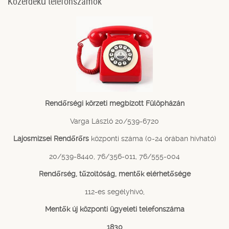
Közérdekű telefonszámok
Rendőrségi körzeti megbízott Fülöpházán
Varga László 20/539-6720
Lajosmizsei Rendőrőrs
központi száma (0-24 órában hívható)
20/539-8440, 76/356-011, 76/555-004
Rendőrség, tűzoltóság, mentők elérhetősége
112-es segélyhívó,
Mentők új központi ügyeleti telefonszáma
1830