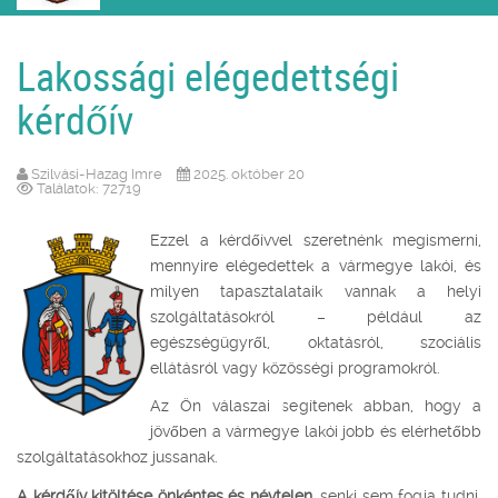
Lakossági elégedettségi
kérdőív
Szilvási-Hazag Imre
2025. október 20
Találatok: 72719
Ezzel a kérdőívvel szeretnénk megismerni,
mennyire elégedettek a vármegye lakói, és
milyen tapasztalataik vannak a helyi
szolgáltatásokról – például az
egészségügyről, oktatásról, szociális
ellátásról vagy közösségi programokról.
Az Ön válaszai segítenek abban, hogy a
jövőben a vármegye lakói jobb és elérhetőbb
szolgáltatásokhoz jussanak.
A kérdőív kitöltése önkéntes és névtelen
, senki sem fogja tudni,