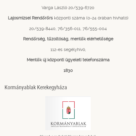
Varga László 20/539-6720
Lajosmizsei Rendőrőrs
központi száma (0-24 órában hívható)
20/539-8440, 76/356-011, 76/555-004
Rendőrség, tűzoltóság, mentők elérhetősége
112-es segélyhívó,
Mentők új központi ügyeleti telefonszáma
1830
Kormányablak Kerekegyháza