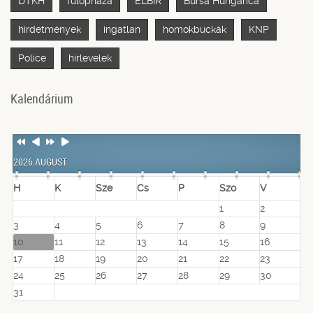
DTKH
fülöpháza
ELBIR
Bursa Hungarica
hirdetmények
ingatlan
homokbuckák
KNP
Police
hírlevelek
Kalendárium
Previous
Previous
Next
Next
Year
Month
Year
Month
2026 AUGUST
H
K
Sze
Cs
P
Szo
V
1
2
3
4
5
6
7
8
9
10
11
12
13
14
15
16
17
18
19
20
21
22
23
24
25
26
27
28
29
30
31