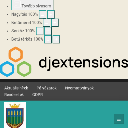
Tovább olvasom
Nagyítás
100
%
Betűméret
100
%
Sorköz
100
%
Betű térköz
100
%
Aktuális hírek
Pályázatok
Nyomtatványok
Rendeletek
GDPR