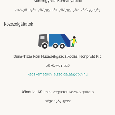
Kerekegyházi Kormányablak
70/436-2981, 76/795-281, 76/795-562, 76/795-563
Közszolgáltatók
Duna-Tisza Közi Hulladékgazdálkodási Nonprofit Kft
.
0676/501-926
kecskemetugyfelszolgalat@dtkh.hu
Jóindulat Kft.
mint kegyeleti közszolgáltató
0630/963-9222