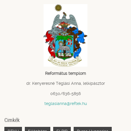
Református templom
dr. Kenyeresné Téglási Anna, lelkipásztor
0630/636-5856
teglasianna@reftek.hu
Cimkék