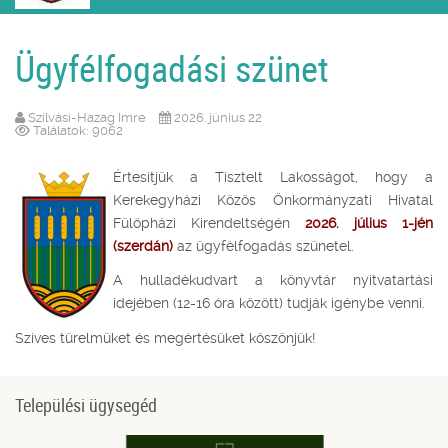
Ügyfélfogadási szünet
Szilvási-Hazag Imre
2026. június 22
Találatok: 9062
Értesítjük a Tisztelt Lakosságot, hogy a
Kerekegyházi Közös Önkormányzati Hivatal
Fülöpházi Kirendeltségén
2026. július 1-jén
(szerdán)
az ügyfélfogadás szünetel.
A hulladékudvart a könyvtár nyitvatartási
idejében (12-16 óra között) tudják igénybe venni.
Szíves türelmüket és megértésüket köszönjük!
Települési ügysegéd