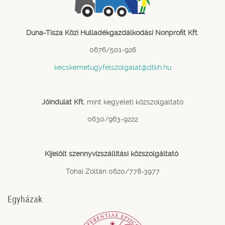
Duna-Tisza Közi Hulladékgazdálkodási Nonprofit Kft
.
0676/501-926
kecskemetugyfelszolgalat@dtkh.hu
Jóindulat Kft.
mint kegyeleti közszolgáltató
0630/963-9222
Kijelölt szennyvízszállítási közszolgáltató
Tohai Zoltán 0620/778-3977
Egyházak