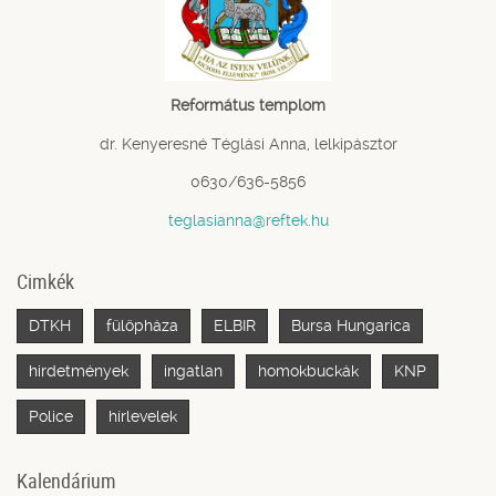
Református templom
dr. Kenyeresné Téglási Anna, lelkipásztor
0630/636-5856
teglasianna@reftek.hu
Cimkék
DTKH
fülöpháza
ELBIR
Bursa Hungarica
hirdetmények
ingatlan
homokbuckák
KNP
Police
hírlevelek
Kalendárium