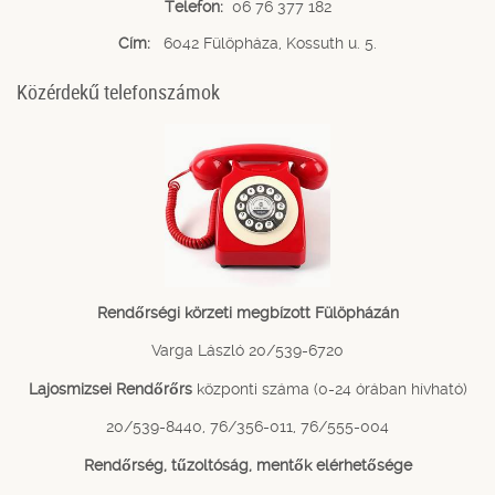
Telefon:
06 76 377 182
Cím:
6042 Fülöpháza, Kossuth u. 5.
Közérdekű telefonszámok
Rendőrségi körzeti megbízott Fülöpházán
Varga László 20/539-6720
Lajosmizsei Rendőrőrs
központi száma (0-24 órában hívható)
20/539-8440, 76/356-011, 76/555-004
Rendőrség, tűzoltóság, mentők elérhetősége