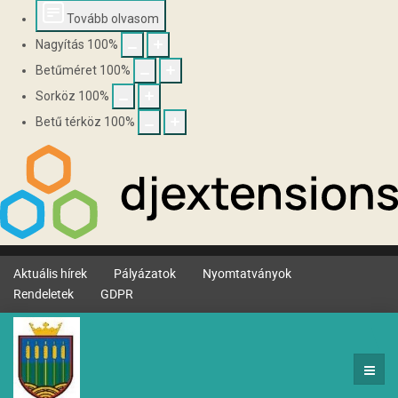
Tovább olvasom
Nagyítás
100
%
Betűméret
100
%
Sorköz
100
%
Betű térköz
100
%
Aktuális hírek
Pályázatok
Nyomtatványok
Rendeletek
GDPR