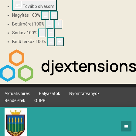
Tovább olvasom
Nagyítás
100
%
Betűméret
100
%
Sorköz
100
%
Betű térköz
100
%
Aktuális hírek
Pályázatok
Nyomtatványok
Rendeletek
GDPR