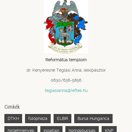
Református templom
dr. Kenyeresné Téglási Anna, lelkipásztor
0630/636-5856
teglasianna@reftek.hu
Cimkék
DTKH
fülöpháza
ELBIR
Bursa Hungarica
hirdetmények
ingatlan
homokbuckák
KNP