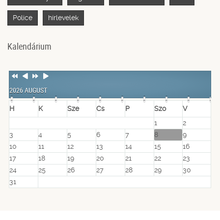
Police
hírlevelek
Kalendárium
Previous
Previous
Next
Next
Year
Month
Year
Month
2026 AUGUST
H
K
Sze
Cs
P
Szo
V
1
2
3
4
5
6
7
8
9
10
11
12
13
14
15
16
17
18
19
20
21
22
23
24
25
26
27
28
29
30
31