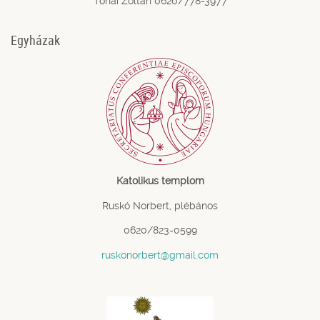
Tohai Zoltán 0620/778-3977
Egyházak
Katolikus templom
Ruskó Norbert, plébános
0620/823-0599
ruskonorbert@gmail.com