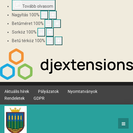
Tovább olvasom
Nagyítás
100
%
Betűméret
100
%
Sorköz
100
%
Betű térköz
100
%
Aktuális hírek
Pályázatok
Nyomtatványok
Rendeletek
GDPR