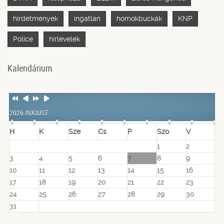
hirdetmények
ingatlan
homokbuckák
KNP
Police
hírlevelek
Kalendárium
Previous
Previous
Next
Next
Year
Month
Year
Month
2026 AUGUST
H
K
Sze
Cs
P
Szo
V
1
2
3
4
5
6
7
8
9
10
11
12
13
14
15
16
17
18
19
20
21
22
23
24
25
26
27
28
29
30
31