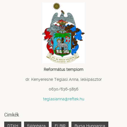
Református templom
dr. Kenyeresné Téglási Anna, lelkipásztor
0630/636-5856
teglasianna@reftek.hu
Cimkék
DTKH
fülöpháza
ELBIR
Bursa Hungarica