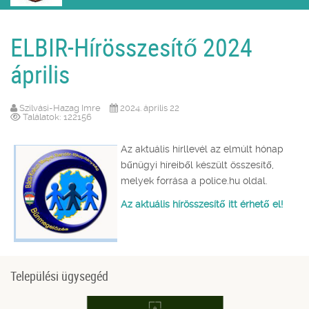
ELBIR-Hírösszesítő 2024
április
Szilvási-Hazag Imre
2024. április 22
Találatok: 122156
Az aktuális hírllevél az elmúlt hónap
bűnügyi híreiből készült összesítő,
melyek forrása a police.hu oldal.
Az aktuális hírösszesítő itt érhető el!
Települési ügysegéd