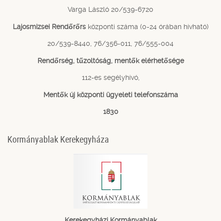
Varga László 20/539-6720
Lajosmizsei Rendőrőrs
központi száma (0-24 órában hívható)
20/539-8440, 76/356-011, 76/555-004
Rendőrség, tűzoltóság, mentők elérhetősége
112-es segélyhívó,
Mentők új központi ügyeleti telefonszáma
1830
Kormányablak Kerekegyháza
Kerekegyházi Kormányablak