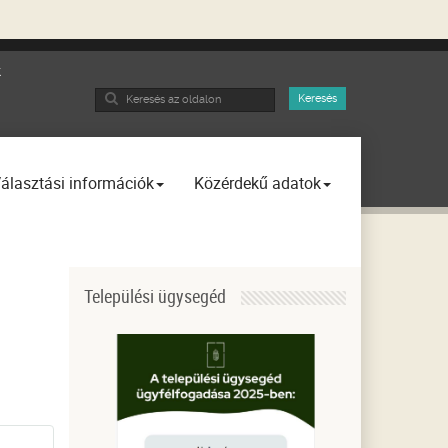
k
Search
Keresés
...
álasztási információk
Közérdekű adatok
Települési ügysegéd