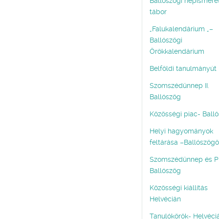
Ballószögi népismeret
tábor
„Falukalendárium „–
Ballószögi
Örökkalendárium
Belföldi tanulmányút
Szomszédünnep II.
Ballószög
Közösségi piac- Ball
Helyi hagyományok
feltárása –Ballószög
Szomszédünnep és Pi
Ballószög
Közösségi kiállítás
Helvécián
Tanulókörök- Helvéci