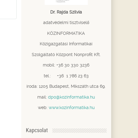
Dr. Rajda Szilvia
adatvédelmi tisztviselő
KÖZINFORMATIKA
Közigazgatási Informatikai
Szolgáltató Központ Nonprofit Kft.
mobil: +36 30 330 3236
tel.: +36 1 786 23 63
iroda: 1205 Budapest, Mikszáth utca 69.
mail:
dpo@kozinformatika.hu
web:
www.kozinformatika.hu
Kapcsolat