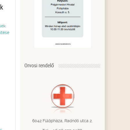
ék
sek
ítése
Orvosi rendelő
6042 Fülöpháza, Radnóti utca 2.