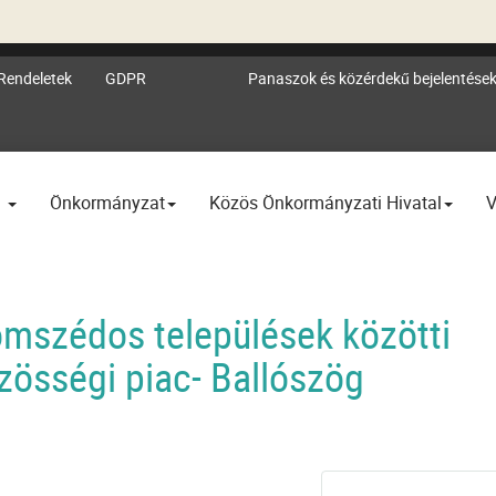
Rendeletek
GDPR
Panaszok és közérdekű bejelentése
l
Önkormányzat
Közös Önkormányzati Hivatal
V
zomszédos települések közötti
zösségi piac- Ballószög