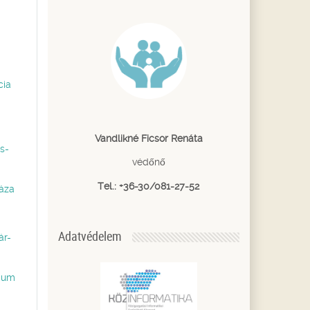
cia
Vandlikné Ficsor Renáta
s-
védőnő
Tel.: +36-30/081-27-52
áza
Adatvédelem
ár-
ium