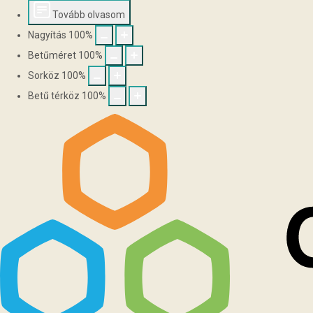
Tovább olvasom
Nagyítás
100
%
Betűméret
100
%
Sorköz
100
%
Betű térköz
100
%