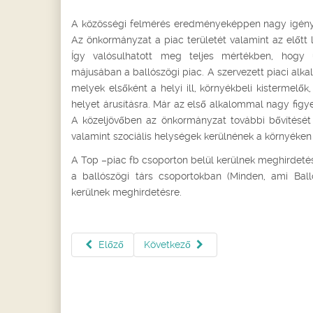
A közösségi felmérés eredményeképpen nagy igény 
Az önkormányzat a piac területét valamint az előtt lé
Így valósulhatott meg teljes mértékben, hogy 
májusában a ballószögi piac. A szervezett piaci alk
melyek elsőként a helyi ill, környékbeli kistermel
helyet árusításra. Már az első alkalommal nagy figyel
A közeljövőben az önkormányzat további bővítését 
valamint szociális helységek kerülnének a környéken 
A Top –piac fb csoporton belül kerülnek meghirdetés
a ballószögi társ csoportokban (Minden, ami Ball
kerülnek meghirdetésre.
Előző
Következő