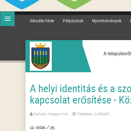
Aktuális hírek
Pályázatok
Nyomtatványok
A településrő
A helyi identitás és a s
kapcsolat erősítése - Kö
Szilvási-Hazag Imre
Találatok: 2186987
12. oldal / 25