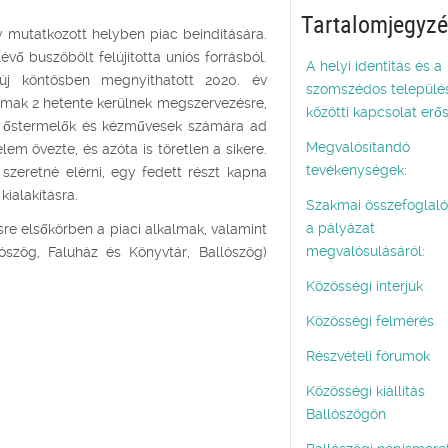
Tartalomjegyz
mutatkozott helyben piac beindítására.
vő buszöbölt felújította uniós forrásból.
A helyi identitás és a
új köntösben megnyithatott 2020. év
szomszédos települé
almak 2 hetente kerülnek megszervezésre,
közötti kapcsolat erős
ők, őstermelők és kézművesek számára ad
Megvalósítandó
em övezte, és azóta is töretlen a sikere.
tevékenységek:
szeretné elérni, egy fedett részt kapna
kialakításra.
Szakmai összefoglaló
a pályázat
re elsőkörben a piaci alkalmak, valamint
megvalósulásáról:
ószög, Faluház és Könyvtár, Ballószög)
Közösségi interjúk
Közösségi felmérés
Részvételi fórumok
Közösségi kiállítás
Ballószögön