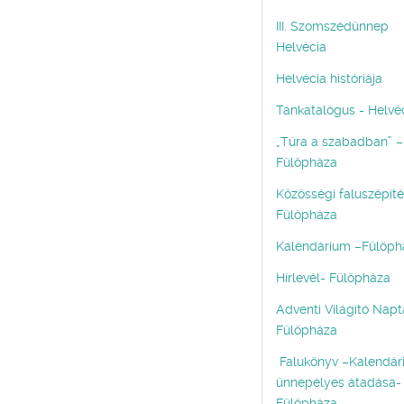
III. Szomszédünnep
Helvécia
Helvécia históriája
Tankatalógus - Helvé
„Túra a szabadban” –
Fülöpháza
Közösségi faluszépíté
Fülöpháza
Kalendárium –Fülöph
Hírlevél- Fülöpháza
Adventi Világító Napt
Fülöpháza
Falukönyv –Kalendár
ünnepélyes átadása-
Fülöpháza