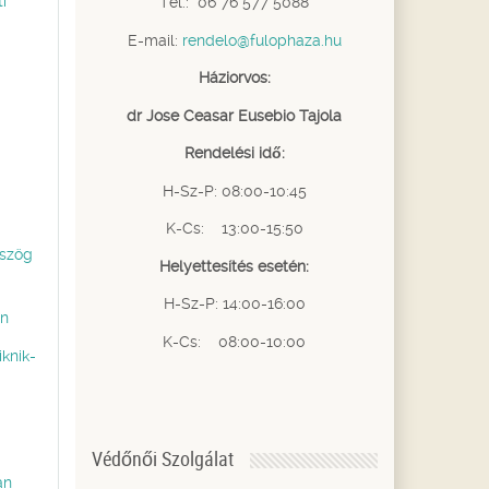
i
Tel.: 06 76 577 5088
E-mail:
rendelo@fulophaza.hu
Háziorvos:
dr Jose Ceasar Eusebio Tajola
Rendelési idő:
H-Sz-P: 08:00-10:45
K-Cs: 13:00-15:50
ószög
Helyettesítés esetén:
H-Sz-P: 14:00-16:00
ön
K-Cs: 08:00-10:00
knik-
Védőnői Szolgálat
án