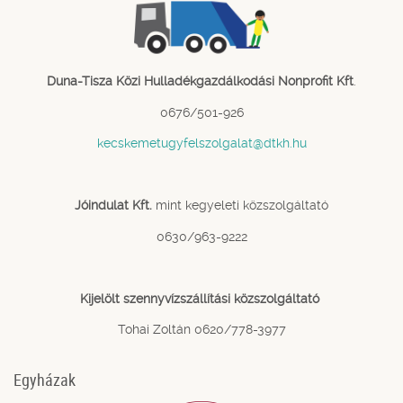
Duna-Tisza Közi Hulladékgazdálkodási Nonprofit Kft
.
0676/501-926
kecskemetugyfelszolgalat@dtkh.hu
Jóindulat Kft.
mint kegyeleti közszolgáltató
0630/963-9222
Kijelölt szennyvízszállítási közszolgáltató
Tohai Zoltán 0620/778-3977
Egyházak