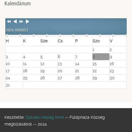
Kalendárium
Previous
Previous
Next
Next
Year
Month
Year
Month
2026 AUGUST
H
K
Sze
Cs
P
Szo
V
1
2
3
4
5
6
7
8
9
10
11
12
13
14
15
16
17
18
19
20
21
22
23
24
25
26
27
28
29
30
31
Készítette:
Szilvási-Hazag Imre
-- Fülöpháza Község
megbízásából -- 2024.