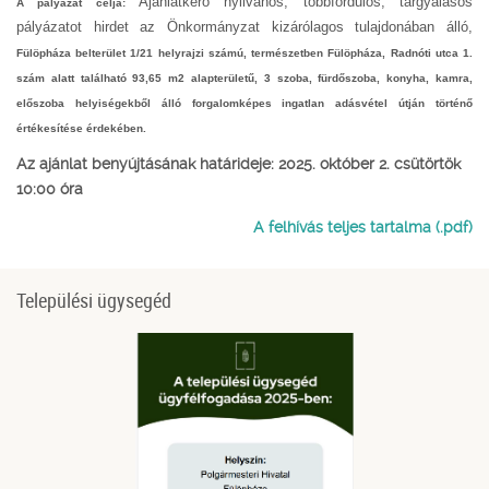
Ajánlatkérő nyilvános, többfordulós, tárgyalásos
A pályázat célja:
pályázatot hirdet az Önkormányzat kizárólagos tulajdonában álló,
Fülöpháza belterület 1/21 helyrajzi számú, természetben Fülöpháza, Radnóti utca 1.
szám alatt található 93,65 m2 alapterületű, 3 szoba, fürdőszoba, konyha, kamra,
előszoba helyiségekből álló forgalomképes ingatlan adásvétel útján történő
értékesítése érdekében.
Az ajánlat benyújtásának határideje: 2025. október 2. csütörtök
10:00 óra
A felhívás teljes tartalma (.pdf)
Települési ügysegéd