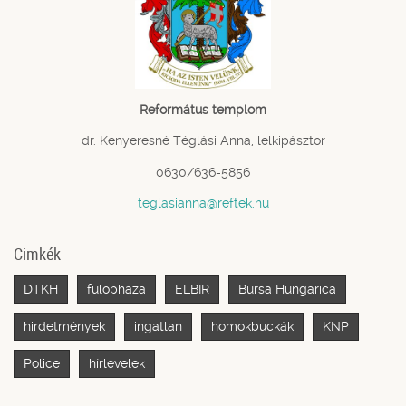
Református templom
dr. Kenyeresné Téglási Anna, lelkipásztor
0630/636-5856
teglasianna@reftek.hu
Cimkék
DTKH
fülöpháza
ELBIR
Bursa Hungarica
hirdetmények
ingatlan
homokbuckák
KNP
Police
hírlevelek