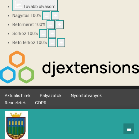
Tovább olvasom
Nagyítás
100
%
Betűméret
100
%
Sorköz
100
%
Betű térköz
100
%
Aktuális hírek
Pályázatok
Nyomtatványok
Rendeletek
GDPR