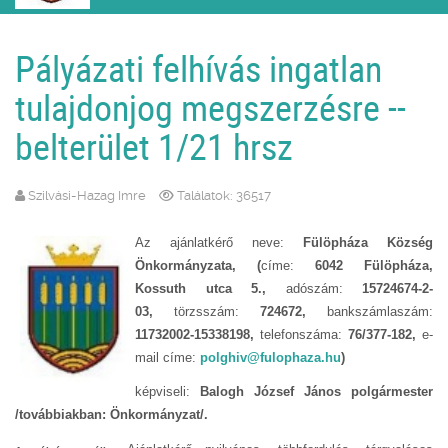
Pályázati felhívás ingatlan
tulajdonjog megszerzésre --
belterület 1/21 hrsz
Szilvási-Hazag Imre
Találatok: 36517
Az ajánlatkérő neve:
Fülöpháza Község
Önkormányzata, (
címe:
6042 Fülöpháza,
Kossuth utca 5.,
adószám:
15724674-2-
03,
törzsszám:
724672,
bankszámlaszám:
11732002-15338198,
telefonszáma:
76/377-182,
e-
mail címe:
polghiv@fulophaza.hu
)
képviseli:
Balogh József János polgármester
/továbbiakban: Önkormányzat/.