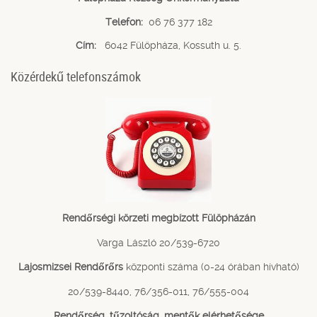
Telefon:
06 76 377 182
Cím:
6042 Fülöpháza, Kossuth u. 5.
Közérdekű telefonszámok
Rendőrségi körzeti megbízott Fülöpházán
Varga László 20/539-6720
Lajosmizsei Rendőrőrs
központi száma (0-24 órában hívható)
20/539-8440, 76/356-011, 76/555-004
Rendőrség, tűzoltóság, mentők elérhetősége