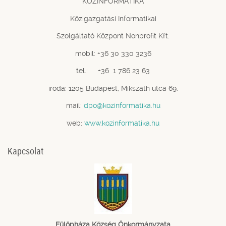
KÖZINFORMATIKA
Közigazgatási Informatikai
Szolgáltató Központ Nonprofit Kft.
mobil: +36 30 330 3236
tel.: +36 1 786 23 63
iroda: 1205 Budapest, Mikszáth utca 69.
mail:
dpo@kozinformatika.hu
web:
www.kozinformatika.hu
Kapcsolat
Fülöpháza Község Önkormányzata